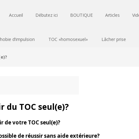
Accueil
Débutez ici
BOUTIQUE
Articles
Vid
hobie d’impulsion
TOC «homosexuel»
Lâcher prise
(e)?
ir du TOC seul(e)?
r de votre TOC seul(e)?
ossible de réussir sans aide extérieure?