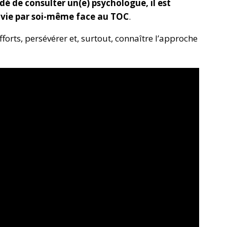
é de consulter un(e) psychologue, il est
e vie par soi-même face au TOC
.
forts, persévérer et, surtout, connaître l’approche