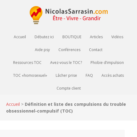
Accueil
Débutez ici
BOUTIQUE
Articles
Vidéos
Aide psy
Conférences
Contact
Ressources TOC
Avez-vous le TOC?
Phobie d’impulsion
TOC «homosexuel»
Lâcher prise
FAQ
Accès achats
Compte client
Accueil
>
Définition et liste des compulsions du trouble
obsessionnel-compulsif (TOC)