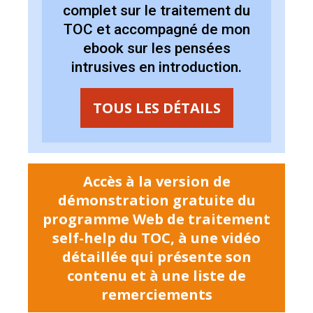
complet sur le
traitement du
TOC et accompagné de mon
ebook sur les pensées
intrusives en introduction
.
TOUS LES DÉTAILS
Accès à la version de
démonstration gratuite du
programme Web de traitement
self-help du TOC, à une vidéo
détaillée qui présente son
contenu et à une liste de
remerciements