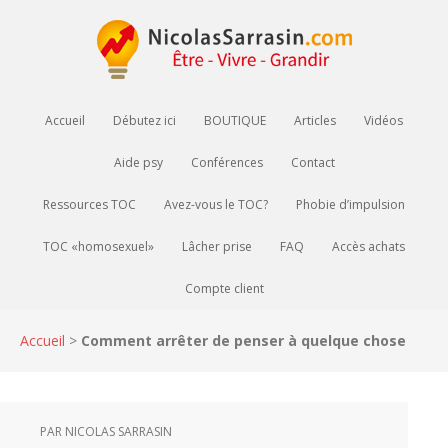
Accueil
Débutez ici
BOUTIQUE
Articles
Vidéos
Aide psy
Conférences
Contact
Ressources TOC
Avez-vous le TOC?
Phobie d’impulsion
TOC «homosexuel»
Lâcher prise
FAQ
Accès achats
Compte client
Accueil
>
Comment arrêter de penser à quelque chose
PAR
NICOLAS SARRASIN