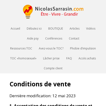
Accueil
Débutez ici
BOUTIQUE
Articles
Vidéos
Aide psy
Conférences
Contact
Ressources TOC
Avez-vous le TOC?
Phobie d’impulsion
TOC «homosexuel»
Lâcher prise
FAQ
Accès achats
Compte client
Conditions de vente
Dernière modification: 12 mai 2023
1. Acceptation des conditions de vente et