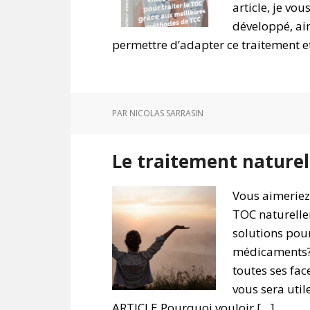
article, je v
développé, ai
permettre d’adapter ce traitement e
PAR
NICOLAS SARRASIN
Le traitement nature
Vous aimeriez 
TOC naturelle
solutions pour
médicaments? D
toutes ses fac
vous sera uti
ARTICLE Pourquoi vouloir […]