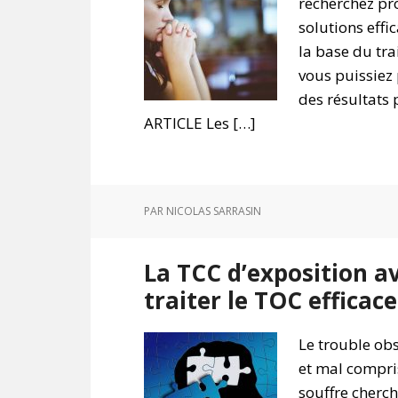
recherchez pr
solutions effic
la base du tra
vous puissiez 
des résultats
ARTICLE Les […]
PAR
NICOLAS SARRASIN
La TCC d’exposition a
traiter le TOC effica
Le trouble ob
et mal compri
souffre cherch