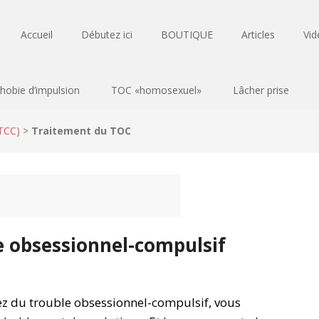
Accueil
Débutez ici
BOUTIQUE
Articles
Vid
hobie d’impulsion
TOC «homosexuel»
Lâcher prise
(TCC)
>
Traitement du TOC
e obsessionnel-compulsif
rez du trouble obsessionnel-compulsif, vous