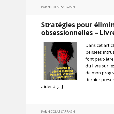
PAR
NICOLAS SARRASIN
Stratégies pour élimin
obsessionnelles – Livr
Dans cet artic
pensées intrus
font peut-être
du livre sur le
de mon progra
dernier présen
aider à […]
PAR
NICOLAS SARRASIN