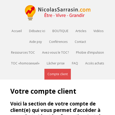
Accueil
Débutez ici
BOUTIQUE
Articles
Vidéos
Aide psy
Conférences
Contact
Ressources TOC
Avez-vous le TOC?
Phobie d’impulsion
TOC «homosexuel»
Lâcher prise
FAQ
Accès achats
Compte client
Votre compte client
Voici la section de votre compte de
client(e) qui vous permet d’accéder à