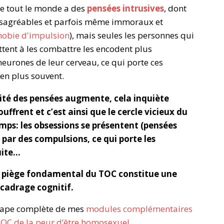
ue tout le monde a des
pensées intrusives
, dont
ésagréables et parfois même immoraux et
obie d'impulsion
), mais seules les personnes qui
ttent à les combattre les encodent plus
eurones de leur cerveau, ce qui porte ces
 en plus souvent.
nsité des pensées augmente, cela inquiète
uffrent et c’est ainsi que le cercle vicieux du
emps: les obsessions se présentent (pensées
 par des compulsions, ce qui porte les
suite…
e piège fondamental du TOC constitue une
ecadrage cognitif.
 étape complète de mes
modules complémentaires
TOC de la peur d’être homosexuel
.