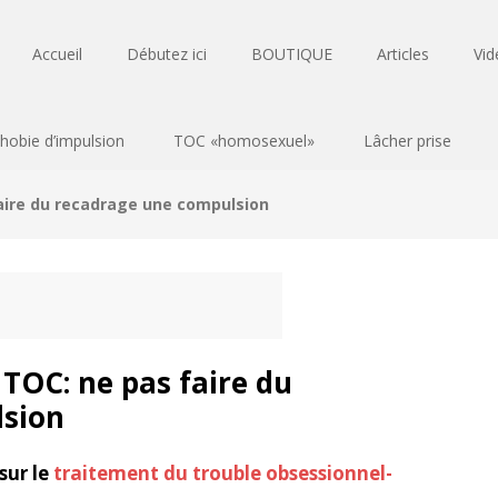
Accueil
Débutez ici
BOUTIQUE
Articles
Vid
hobie d’impulsion
TOC «homosexuel»
Lâcher prise
aire du recadrage une compulsion
 TOC: ne pas faire du
lsion
 sur le
traitement du trouble obsessionnel-