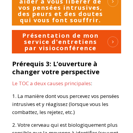
aider à vous libérer de
vos pensées intrusives,
des peurs et des doutes
qui vous font souffrir.
Présentation de mon
service d'entretiens
par visioconférence
Prérequis 3: L’o
uverture à
changer votre perspective
Le TOC a deux causes principales
:
1. La manière dont vous percevez vos pensées
intrusives et y réagissez (lorsque vous les
combattez, les rejetez, etc.)
2. Votre cerveau qui est biologiquement plus
sensible que la moyenne à identifier (souvent