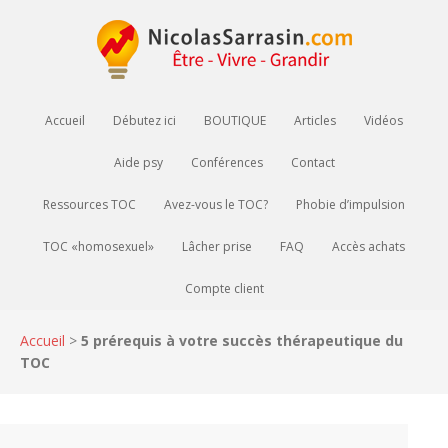
Accueil
Débutez ici
BOUTIQUE
Articles
Vidéos
Aide psy
Conférences
Contact
Ressources TOC
Avez-vous le TOC?
Phobie d’impulsion
TOC «homosexuel»
Lâcher prise
FAQ
Accès achats
Compte client
Accueil
>
5 prérequis à votre succès thérapeutique du
TOC