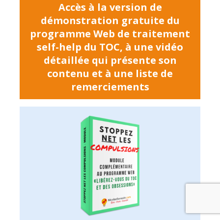
Accès à la version de
démonstration gratuite du
programme Web de traitement
self-help du TOC, à une vidéo
détaillée qui présente son
contenu et à une liste de
remerciements