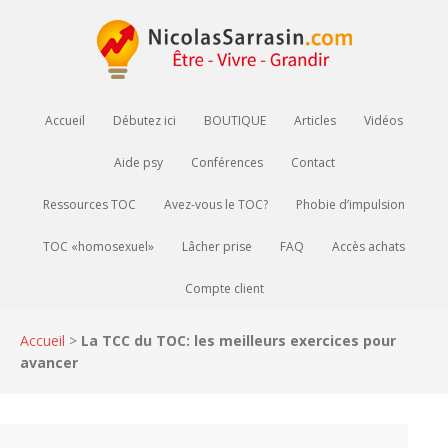
Accueil
Débutez ici
BOUTIQUE
Articles
Vidéos
Aide psy
Conférences
Contact
Ressources TOC
Avez-vous le TOC?
Phobie d’impulsion
TOC «homosexuel»
Lâcher prise
FAQ
Accès achats
Compte client
Accueil
>
La TCC du TOC: les meilleurs exercices pour
avancer