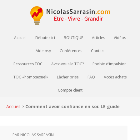
Accueil
Débutez ici
BOUTIQUE
Articles
Vidéos
Aide psy
Conférences
Contact
Ressources TOC
Avez-vous le TOC?
Phobie d’impulsion
TOC «homosexuel»
Lâcher prise
FAQ
Accès achats
Compte client
Accueil
>
Comment avoir confiance en soi: LE guide
PAR
NICOLAS SARRASIN