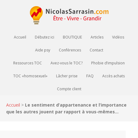
Accueil
Débutez ici
BOUTIQUE
Articles
Vidéos
Aide psy
Conférences
Contact
Ressources TOC
Avez-vous le TOC?
Phobie d’impulsion
TOC «homosexuel»
Lâcher prise
FAQ
Accès achats
Compte client
Accueil
>
Le sentiment d’appartenance et l’importance
que les autres jouent par rapport à vous-mêmes…