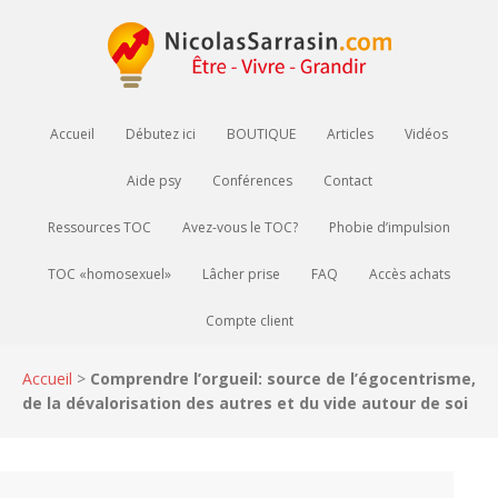
Accueil
Débutez ici
BOUTIQUE
Articles
Vidéos
Aide psy
Conférences
Contact
Ressources TOC
Avez-vous le TOC?
Phobie d’impulsion
TOC «homosexuel»
Lâcher prise
FAQ
Accès achats
Compte client
Accueil
>
Comprendre l’orgueil: source de l’égocentrisme,
de la dévalorisation des autres et du vide autour de soi