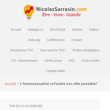
Accueil
Débutez ici
BOUTIQUE
Articles
Vidéos
Aide psy
Conférences
Contact
Ressources TOC
Avez-vous le TOC?
Phobie d’impulsion
TOC «homosexuel»
Lâcher prise
FAQ
Accès achats
Compte client
Accueil
>
L’homosexualité refoulée est-elle possible?
PAR
NICOLAS SARRASIN