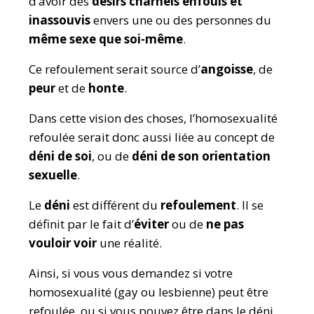
d’avoir des
désirs charnels enfouis et
inassouvis
envers une ou des personnes du
même sexe que soi-même
.
Ce refoulement serait source d’
angoisse
,
de
peur
et de
honte
.
Dans cette vision des choses, l’homosexualité
refoulée serait donc aussi liée au concept de
déni de soi
, ou de
déni de son orientation
sexuelle
.
Le
déni
est différent du
refoulement
. Il se
définit par le fait d’
éviter
ou de
ne pas
vouloir voir
une réalité.
Ainsi, si vous vous demandez si votre
homosexualité (gay ou lesbienne) peut être
refoulée, ou si vous pouvez être dans le déni