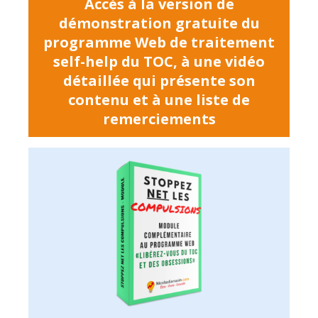
Accès à la version de
démonstration gratuite du
programme Web de traitement
self-help du TOC, à une vidéo
détaillée qui présente son
contenu et à une liste de
remerciements