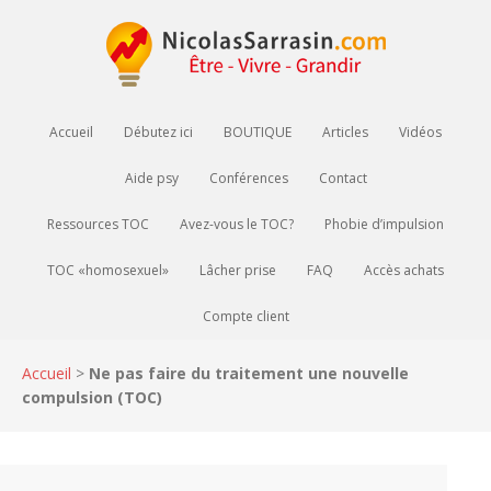
Accueil
Débutez ici
BOUTIQUE
Articles
Vidéos
Aide psy
Conférences
Contact
Ressources TOC
Avez-vous le TOC?
Phobie d’impulsion
TOC «homosexuel»
Lâcher prise
FAQ
Accès achats
Compte client
Accueil
>
Ne pas faire du traitement une nouvelle
compulsion (TOC)