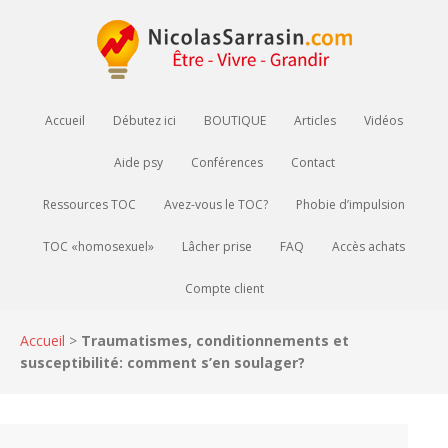
Accueil
Débutez ici
BOUTIQUE
Articles
Vidéos
Aide psy
Conférences
Contact
Ressources TOC
Avez-vous le TOC?
Phobie d’impulsion
TOC «homosexuel»
Lâcher prise
FAQ
Accès achats
Compte client
Accueil
>
Traumatismes, conditionnements et
susceptibilité: comment s’en soulager?