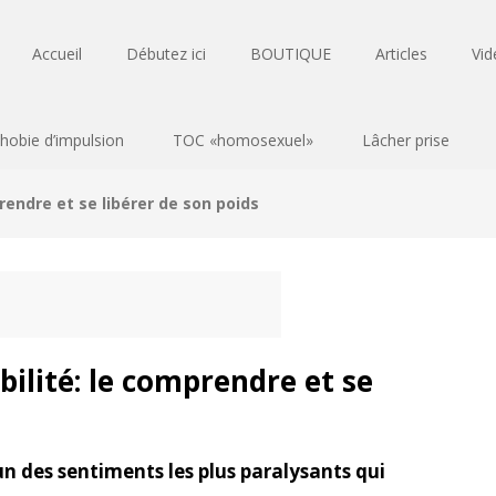
Accueil
Débutez ici
BOUTIQUE
Articles
Vid
hobie d’impulsion
TOC «homosexuel»
Lâcher prise
rendre et se libérer de son poids
ilité: le comprendre et se
un des sentiments les plus paralysants qui