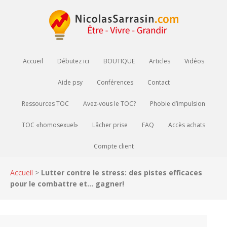
Accueil
Débutez ici
BOUTIQUE
Articles
Vidéos
Aide psy
Conférences
Contact
Ressources TOC
Avez-vous le TOC?
Phobie d’impulsion
TOC «homosexuel»
Lâcher prise
FAQ
Accès achats
Compte client
Accueil
>
Lutter contre le stress: des pistes efficaces
pour le combattre et… gagner!