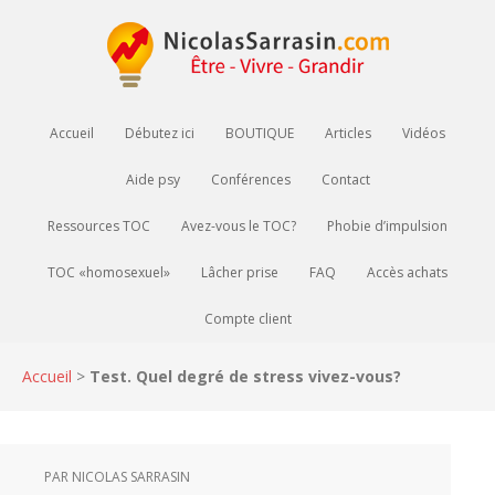
Accueil
Débutez ici
BOUTIQUE
Articles
Vidéos
Aide psy
Conférences
Contact
Ressources TOC
Avez-vous le TOC?
Phobie d’impulsion
TOC «homosexuel»
Lâcher prise
FAQ
Accès achats
Compte client
Accueil
>
Test. Quel degré de stress vivez-vous?
PAR
NICOLAS SARRASIN