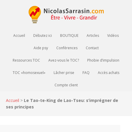
Accueil
Débutez ici
BOUTIQUE
Articles
Vidéos
Aide psy
Conférences
Contact
Ressources TOC
Avez-vous le TOC?
Phobie d’impulsion
TOC «homosexuel»
Lâcher prise
FAQ
Accès achats
Compte client
Accueil
>
Le Tao-te-King de Lao-Tseu: s’imprégner de
ses principes