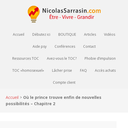
Accueil
Débutez ici
BOUTIQUE
Articles
Vidéos
Aide psy
Conférences
Contact
Ressources TOC
Avez-vous le TOC?
Phobie d’impulsion
TOC «homosexuel»
Lâcher prise
FAQ
Accès achats
Compte client
Accueil
>
Où le prince trouve enfin de nouvelles
possibilités – Chapitre 2