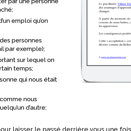
eter par une personne
aché;
d’un emploi qu’on
 des personnes
il par exemple);
rtant sur lequel on
ertain temps;
rsonne qui nous était
r comme nous
uelqu’un d’autre;
ur laisser le passé derrière vous une fois