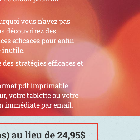
rquoi vous n'avez pas
us découvrirez des
ices efficaces pour enfin
 inutile.
 des stratégies efficaces et
format pdf imprimable
ur, votre tablette ou votre
son immédiate par email.
s) au lieu de 24,95$