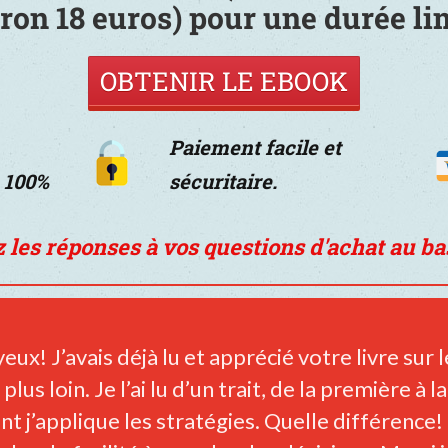
iron 18
euros
) pour une durée li
OBTENIR LE EBOOK
Paiement facile et
à 100%
sécuritaire.
 les réponses à vos questions d'achat au bas
ux! J’avais déjà lu et apprécié votre livre sur 
plus loin. Je l’ai lu d’un trait, de la première à l
nt j’applique les stratégies. Quelle différenc