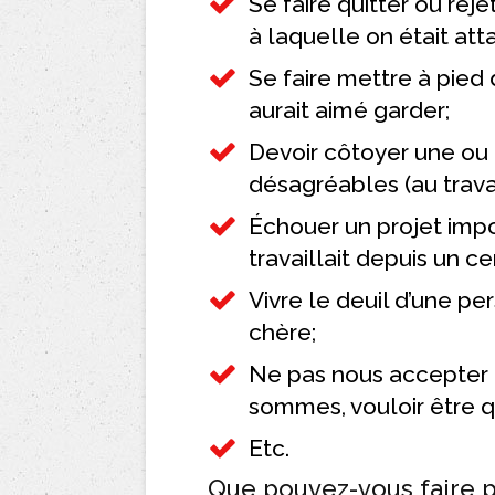
Se faire quitter ou rej
à laquelle on était att
Se faire mettre à pied 
aurait aimé garder;
Devoir côtoyer une ou
désagréables (au trava
Échouer un projet impo
travaillait depuis un c
Vivre le deuil d’une pe
chère;
Ne pas nous accepte
sommes, vouloir être q
Etc.
Que pouvez-vous faire po