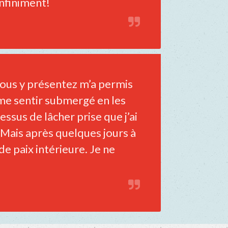
infiniment!
 vous y présentez m’a permis
me sentir submergé en les
essus de lâcher prise que j’ai
 Mais après quelques jours à
e paix intérieure. Je ne