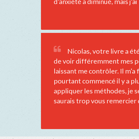
d’anxiété a diminué, mais j’ai
Nicolas, votre livre a é
de voir différemment mes pe
laissant me contrôler. Il m’a 
pourtant commencé il y a plu
appliquer les méthodes, je s
saurais trop vous remercier d